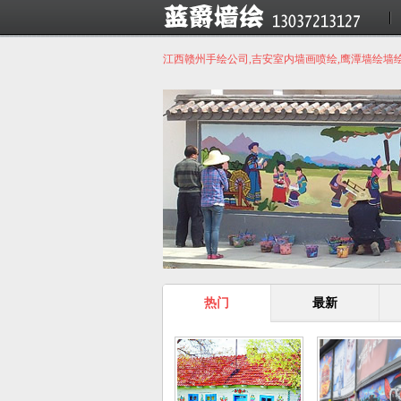
江西赣州手绘公司,吉安室内墙画喷绘,鹰潭墙绘墙
热门
最新