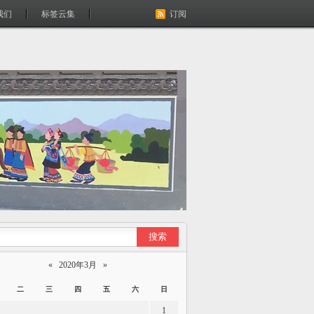
我们
标签云集
订阅
«
2020年3月
»
二
三
四
五
六
日
1