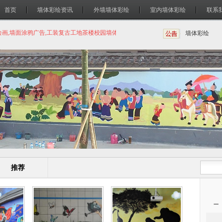
首页
墙体彩绘资讯
外墙墙体彩绘
室内墙体彩绘
联系
绘画,墙面涂鸦广告,工装复古工地茶楼校园墙体绘画
墙体手绘
墙体彩绘
推荐
一