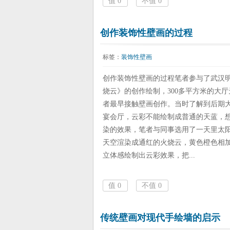
值
0
不值
0
创作装饰性壁画的过程
标签：
装饰性壁画
创作装饰性壁画的过程笔者参与了武汉
烧云》的创作绘制，300多平方米的大
者最早接触壁画创作。当时了解到后期
宴会厅，云彩不能绘制成普通的天蓝，
染的效果，笔者与同事选用了一天里太
天空渲染成通红的火烧云，黄色橙色相
立体感绘制出云彩效果，把...
值
0
不值
0
传统壁画对现代手绘墙的启示