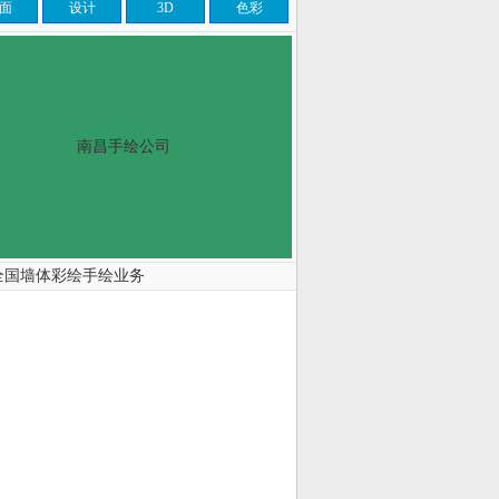
面
设计
3D
色彩
南昌手绘公司
全国墙体彩绘手绘业务