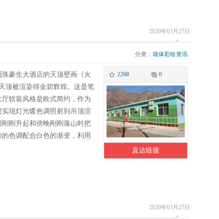
2020年03月27日
分类：
墙体彩绘资讯
明珠豪生大酒店的天顶壁画《火
2268
0
厅天顶被渲染得金碧辉煌。这是笔
大厅软装风格是欧式简约，作为
想实现灯光暖色调照射到吊顶渲
阳刚刚升起和傍晚刚刚落山时把
加的色调配合白色的渐变，利用
直达链接
2020年03月27日