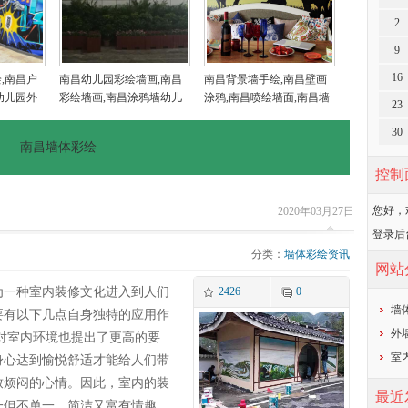
2
9
16
,南昌户
南昌幼儿园彩绘墙画,南昌
南昌背景墙手绘,南昌壁画
幼儿园外
彩绘墙画,南昌涂鸦墙幼儿
涂鸦,南昌喷绘墙面,南昌墙
23
乡村墙画
园,南昌户外墙体喷绘广告
面喷绘,南昌涂鸦壁画
30
南昌墙体彩绘
控制
您好，
2020年03月27日
登录后
分类：
墙体彩绘资讯
网站
为一种室内装修文化进入到人们
2426
0
墙
要有以下几点自身独特的应用作
外
们对室内环境也提出了更高的要
室
身心达到愉悦舒适才能给人们带
致烦闷的心情。因此，室内的装
最近
一但不单一，简洁又富有情趣。