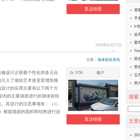
直达链接
需
​
​l
​
​
2020年03月27日
Nan
黑
分类：
墙体彩绘资讯
​
装修设计正朝着个性化和多元化
2150
0
宝齐
的引入了墙绘艺术使居室增加视
勞
内设计的应用主要有以下两个方
在室内的主要墙面进行的墙体彩绘
搜索
点。其设计的注意事项有：（1）
2）根据墙面的面积和结构进行设
直达链接
文章
20