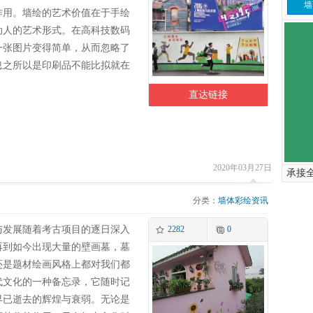
墙
作用。墙绘的艺术价值在于手绘
动人的艺术形式。在高科技数码
一张图片变得简单，从而忽略了
息之所以是印刷品不能比拟就在
直达链接
2020年03月27日
承接
分类：
墙体彩绘资讯
与发展随着考古项目的逐日深入
2282
0
再到如今出现大量的壁画墓，墓
还是题材绘画风格上都对我们都
代文化的一种备忘录，它随时记
早已逝去的辉煌与衰弱。无论是