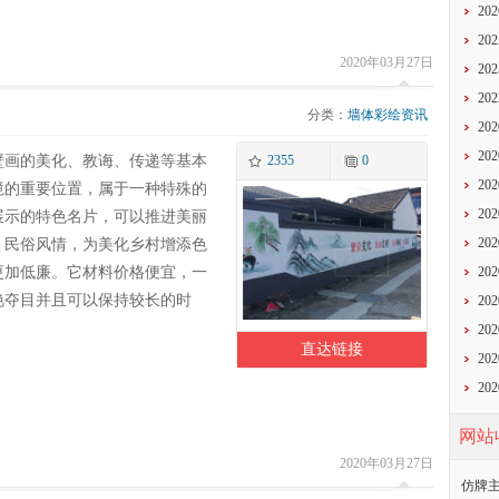
20
20
2020年03月27日
20
20
分类：
墙体彩绘资讯
20
20
壁画的美化、教诲、传递等基本
2355
0
20
境的重要位置，属于一种特殊的
20
展示的特色名片，可以推进美丽
20
，民俗风情，为美化乡村增添色
更加低廉。它材料价格便宜，一
20
艳夺目并且可以保持较长的时
20
20
直达链接
20
20
网站
2020年03月27日
仿牌