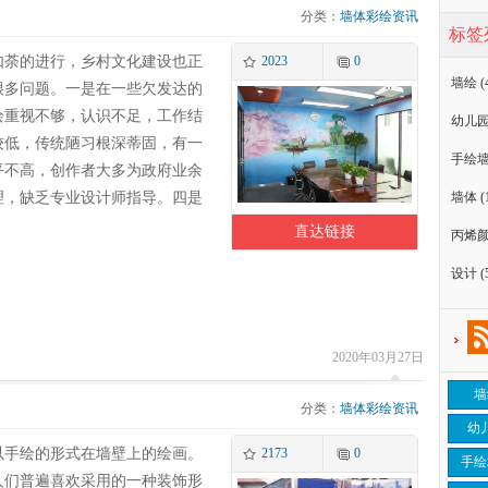
分类：
墙体彩绘资讯
标签
如荼的进行，乡村文化建设也正
2023
0
墙绘
(
很多问题。一是在一些欠发达的
绘重视不够，认识不足，工作结
幼儿
较低，传统陋习根深蒂固，有一
手绘
平不高，创作者大多为政府业余
理，缺乏专业设计师指导。四是
墙体
(
直达链接
丙烯
设计
(
2020年03月27日
墙
分类：
墙体彩绘资讯
幼
以手绘的形式在墙壁上的绘画。
2173
0
手绘
人们普遍喜欢采用的一种装饰形