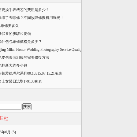
要更換手表機芯的費用是多少？
手表壞了去哪修？不同故障修復費用曝光！
v包維修要多久
皮具保養的步驟和要領
愛馬仕包包維修價格是多少？
jing Milan Honor Wedding Photography Service Quality
色皮包表面刮痕的完美修復方法
舊包翻新大約多少錢
莱爱德玛尔系列00.10315.07.15.21腕表
力士女裝日誌型179138腕表
归档
26年6月 (5)