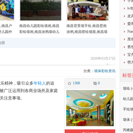
​
​l
​
​
,南昌户
南昌幼儿园彩绘墙画,南昌
南昌背景墙手绘,南昌壁画
Nan
幼儿园外
彩绘墙画,南昌涂鸦墙幼儿
涂鸦,南昌喷绘墙面,南昌墙
乡村墙画
园,南昌户外墙体喷绘广告
面喷绘,南昌涂鸦壁画
黑
内容
​
宝齐
2020年03月27日
勞
分类：
墙体彩绘资讯
标签
娱乐精神，吸引众多
年轻人
的追
1368
0
墙绘
(
被广泛运用到各商业场所及家庭
关注意事项。
幼儿
手绘
墙体
(
丙烯