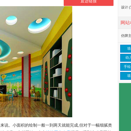
直达链接
设计
(
网站
仿牌
墙
幼
手绘
墙
来说。小面积的绘制一般一到两天就能完成,但对于一幅细腻类