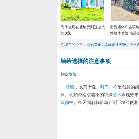
为什么现在墙绘受到这么大
南昌墙体广告喷绘
的欢迎
外墙体喷绘,南昌
墙绘画,南昌美丽
你现在的位置：
网站首页
/
墙体彩绘资讯
/ 正文
手绘
墙绘选择的注意事项
标签:
墙绘
墙绘
，以其个性、
时尚
、不乏创意的
捧。现如今南京墙绘的特殊
艺术
表现效果
装修
中。今天我们就简单介绍下墙绘的相