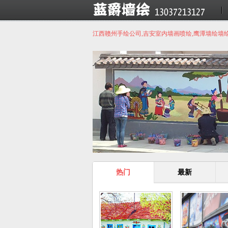
江西赣州手绘公司,吉安室内墙画喷绘,鹰潭墙绘墙
热门
最新