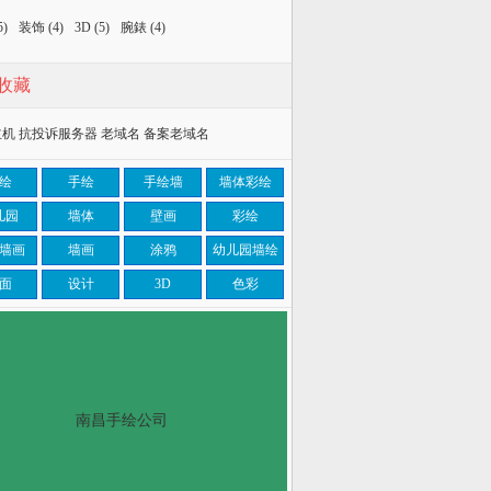
5)
装饰
(4)
3D
(5)
腕錶
(4)
收藏
主机
抗投诉服务器
老域名
备案老域名
绘
手绘
手绘墙
墙体彩绘
儿园
墙体
壁画
彩绘
墙画
墙画
涂鸦
幼儿园墙绘
面
设计
3D
色彩
南昌手绘公司