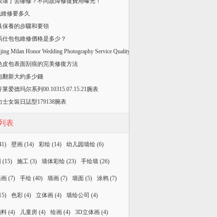
手表壞了去哪修？不同故障修復費用曝光！
v包維修要多久
皮具保養的步驟和要領
愛馬仕包包維修價格是多少？
jing Milan Honor Wedding Photography Service Quality
色皮包表面刮痕的完美修復方法
舊包翻新大約多少錢
莱爱德玛尔系列00.10315.07.15.21腕表
力士女裝日誌型179138腕表
列表
41)
壁画
(14)
彩绘
(14)
幼儿园墙绘
(6)
园
(15)
施工
(3)
墙体彩绘
(23)
手绘墙
(26)
墙画
(7)
手绘
(40)
墙画
(7)
墙面
(5)
涂鸦
(7)
15)
色彩
(4)
立体画
(4)
墙绘公司
(4)
颜料
(4)
儿童房
(4)
绘画
(4)
3D立体画
(4)