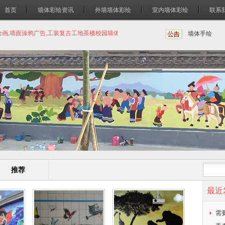
首页
墙体彩绘资讯
外墙墙体彩绘
室内墙体彩绘
联系
绘画,墙面涂鸦广告,工装复古工地茶楼校园墙体绘画
墙体彩绘
墙体手绘
推荐
最近
需