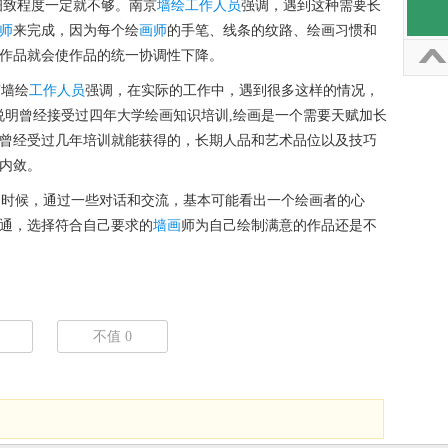
细致程度一定就不够。南京
墙绘工作人员
强调，遇到这种需要长
师
来完成，因为每个绘
画师
的手笔、线条的纹路、绘画习惯和
作品就会使作品的统一协调性下降。
墙绘
工作人员
强调，在实际的工作中，遇到很多这样的情况，
说明曾经接受过四年大学绘画知识培训,绘画是一个需要天赋加长
曾经受过几年培训就能获得的，长期人品和艺术品位以及技巧
内敛。
时候，通过一些对话和交流，基本可能看出一个绘画者的心
通，选择符合自己要求的
墙画
师为自己绘制满意的作品还是不
不值
0