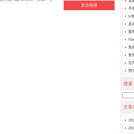
需
直达链接
​
​l
​
​
Nan
黑
​
宝齐
勞
搜索
文章
20
20