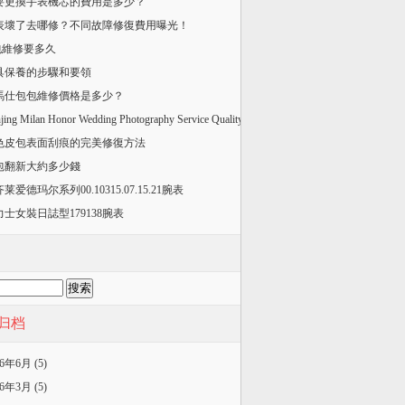
要更換手表機芯的費用是多少？
手表壞了去哪修？不同故障修復費用曝光！
v包維修要多久
皮具保養的步驟和要領
愛馬仕包包維修價格是多少？
jing Milan Honor Wedding Photography Service Quality
色皮包表面刮痕的完美修復方法
舊包翻新大約多少錢
莱爱德玛尔系列00.10315.07.15.21腕表
力士女裝日誌型179138腕表
归档
26年6月 (5)
26年3月 (5)