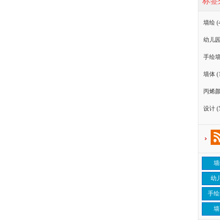
标签
墙绘
(
幼儿
手绘
墙体
(
丙烯
设计
(
墙
幼
手绘
墙