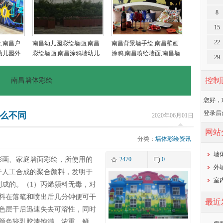
8
15
22
,南昌户
南昌幼儿园彩绘墙画,南昌
南昌背景墙手绘,南昌壁画
幼儿园外
彩绘墙画,南昌涂鸦墙幼儿
涂鸦,南昌喷绘墙面,南昌墙
29
乡村墙画
园,南昌户外墙体喷绘广告
面喷绘,南昌涂鸦壁画
控制
南昌墙体彩绘
您好，
登录后
么不同
2020年06月01日
网站
分类：
墙体彩绘资讯
墙
彩画、家庭墙面彩绘，所使用的
2470
0
外
于人工合成的聚合颜料，发明于
室
制成的。（1）丙烯颜料无毒，对
颜料在落笔和喷出后几分钟便可干
最近
着色层干后迅速失去可溶性，同时
）颜色较乳胶漆饱满、浓重、鲜