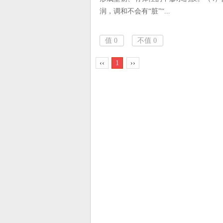
润，调和不会有“脏”“...
值
0
不值
0
‹‹
1
››