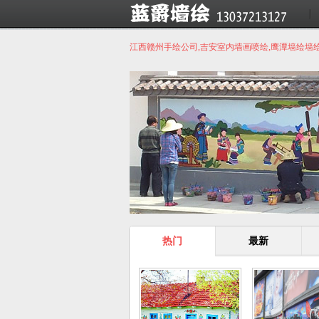
江西赣州手绘公司,吉安室内墙画喷绘,鹰潭墙绘墙
热门
最新