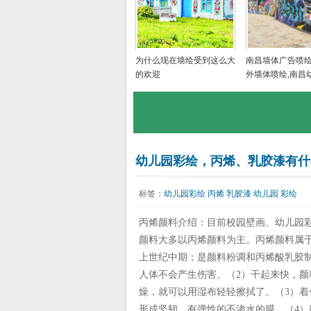
为什么现在墙绘受到这么大
南昌墙体广告喷绘
的欢迎
外墙体喷绘,南昌
墙绘画,南昌美丽
手绘
幼儿园彩绘，丙烯、乳胶漆有什
标签：
幼儿园彩绘
丙烯
乳胶漆
幼儿园
彩绘
丙烯颜料介绍：目前校园壁画、幼儿园
颜料大多以丙烯颜料为主。丙烯颜料属
上世纪中期；是颜料粉调和丙烯酸乳胶
人体不会产生伤害。（2）干起来快，
燥，就可以用湿布轻轻擦拭了。（3）
形成坚韧、有弹性的不渗水的膜。（4