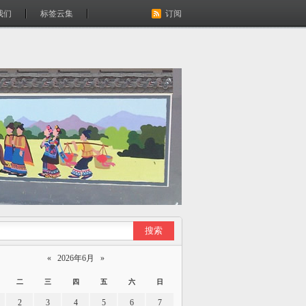
我们
标签云集
订阅
«
2026年6月
»
二
三
四
五
六
日
2
3
4
5
6
7