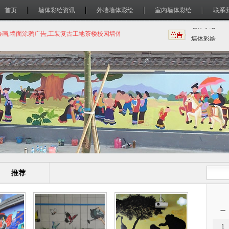
首页
墙体彩绘资讯
外墙墙体彩绘
室内墙体彩绘
联系
绘画,墙面涂鸦广告,工装复古工地茶楼校园墙体绘画
墙体彩绘
墙体手绘
推荐
一
1