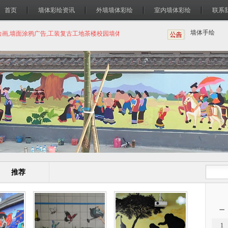
首页
墙体彩绘资讯
外墙墙体彩绘
室内墙体彩绘
联系
绘画,墙面涂鸦广告,工装复古工地茶楼校园墙体绘画
墙体彩绘
墙体手绘
推荐
一
1