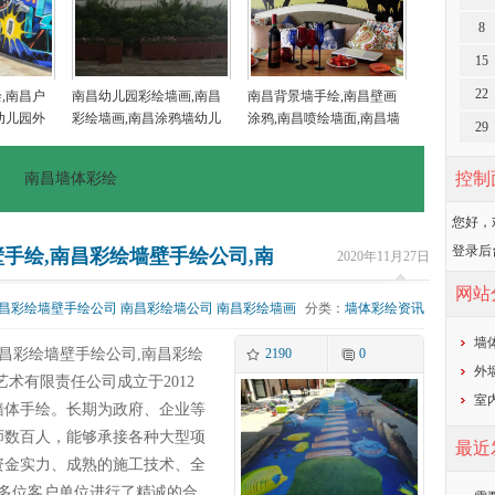
8
15
22
,南昌户
南昌幼儿园彩绘墙画,南昌
南昌背景墙手绘,南昌壁画
幼儿园外
彩绘墙画,南昌涂鸦墙幼儿
涂鸦,南昌喷绘墙面,南昌墙
29
乡村墙画
园,南昌户外墙体喷绘广告
面喷绘,南昌涂鸦壁画
控制
南昌墙体彩绘
您好，
登录后
手绘,南昌彩绘墙壁手绘公司,南昌彩绘墙公司,南昌彩绘
2020年11月27日
网站
昌彩绘墙壁手绘公司
南昌彩绘墙公司
南昌彩绘墙画
分类：
墙体彩绘资讯
墙
南昌彩绘墙壁手绘公司,南昌彩绘
2190
0
外
术有限责任公司成立于2012
室
墙体手绘。长期为政府、企业等
师数百人，能够承接各种大型项
最近
资金实力、成熟的施工技术、全
0多位客户单位进行了精诚的合