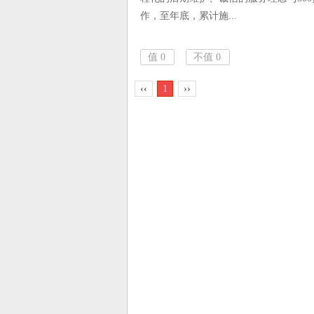
作，至年底，累计施...
值
0
不值
0
‹‹
1
››