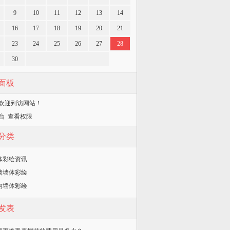
9
10
11
12
13
14
16
17
18
19
20
21
23
24
25
26
27
28
30
面板
欢迎到访网站！
台
查看权限
墙画
分类
体彩绘资讯
墙墙体彩绘
内墙体彩绘
发表