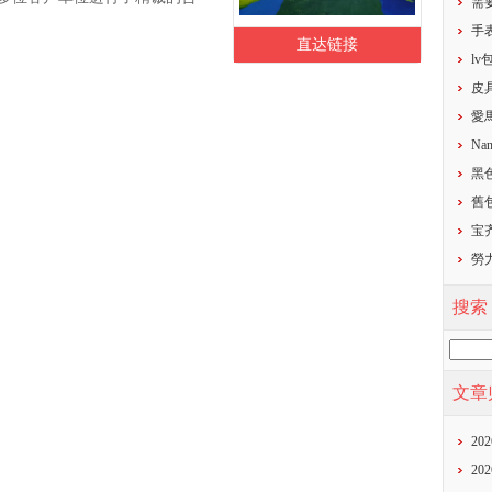
需
​
直达链接
​l
​
​
Nan
黑
​
宝齐
勞
搜索
文章
20
20