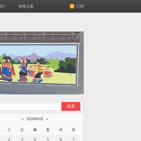
我们
标签云集
订阅
«
2026年6月
»
二
三
四
五
六
日
2
3
4
5
6
7