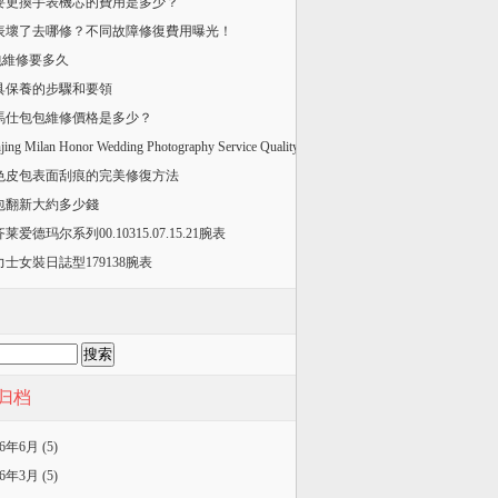
要更換手表機芯的費用是多少？
手表壞了去哪修？不同故障修復費用曝光！
v包維修要多久
皮具保養的步驟和要領
愛馬仕包包維修價格是多少？
jing Milan Honor Wedding Photography Service Quality
色皮包表面刮痕的完美修復方法
舊包翻新大約多少錢
莱爱德玛尔系列00.10315.07.15.21腕表
力士女裝日誌型179138腕表
归档
26年6月 (5)
26年3月 (5)