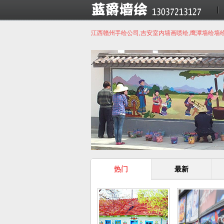
江西赣州手绘公司,吉安室内墙画喷绘,鹰潭墙绘墙
热门
最新