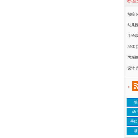
标签
墙绘
(
幼儿
手绘
墙体
(
丙烯
设计
(
墙
幼
手绘
墙