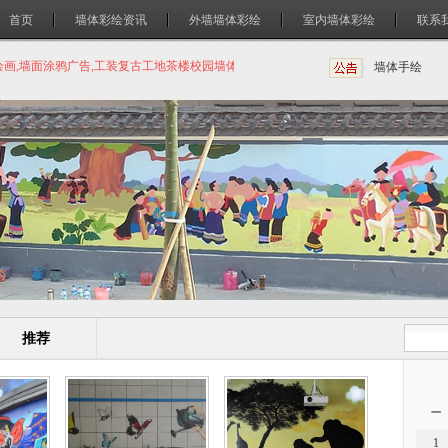
首页
墙体彩绘资讯
外墙墙体彩绘
室内墙体彩绘
联系
绘画,墙面涂鸦广告,工装复古工地茶楼校园墙体绘画
墙体彩绘
墙体手绘
推荐
一
1