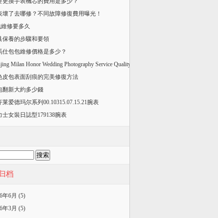
要更換手表機芯的費用是多少？
手表壞了去哪修？不同故障修復費用曝光！
v包維修要多久
皮具保養的步驟和要領
愛馬仕包包維修價格是多少？
jing Milan Honor Wedding Photography Service Quality
色皮包表面刮痕的完美修復方法
舊包翻新大約多少錢
莱爱德玛尔系列00.10315.07.15.21腕表
力士女裝日誌型179138腕表
归档
26年6月 (5)
26年3月 (5)