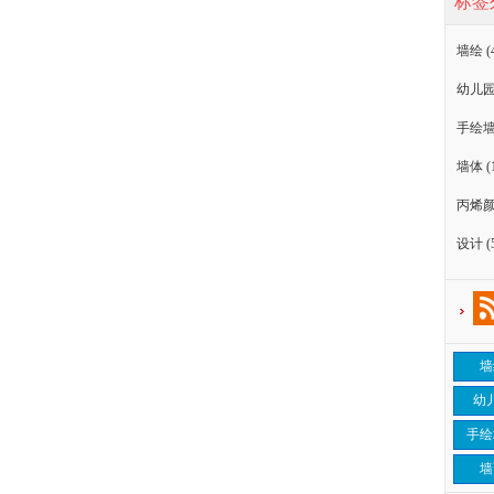
标签
墙绘
(
幼儿
手绘
墙体
(
丙烯
设计
(
墙
幼
手绘
墙