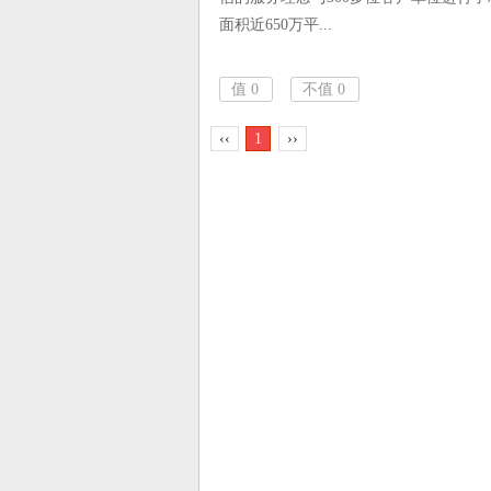
面积近650万平...
值
0
不值
0
‹‹
1
››