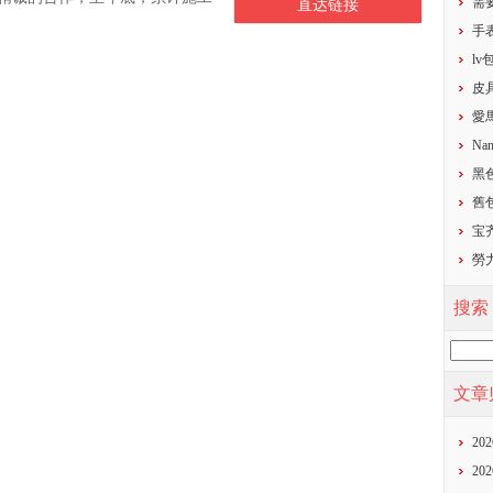
需
直达链接
​
​l
​
​
Nan
黑
​
宝齐
勞
搜索
文章
20
20