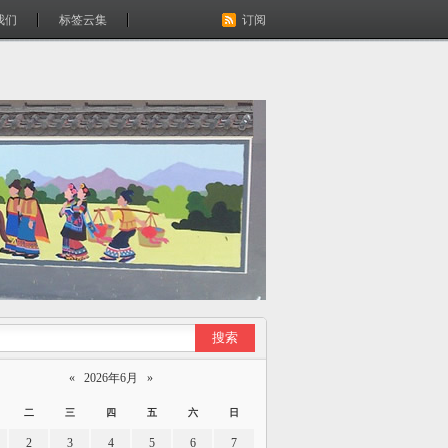
我们
标签云集
订阅
«
2026年6月
»
二
三
四
五
六
日
2
3
4
5
6
7