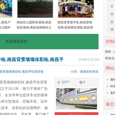
8
15
22
,南昌户
南昌幼儿园彩绘墙画,南昌
南昌背景墙手绘,南昌壁画
幼儿园外
彩绘墙画,南昌涂鸦墙幼儿
涂鸦,南昌喷绘墙面,南昌墙
29
乡村墙画
园,南昌户外墙体喷绘广告
面喷绘,南昌涂鸦壁画
控制
南昌墙体彩绘
您好，
登录后
绘,南昌背景墙墙体彩绘,南昌手绘背景墙
2020年12月18日
网站
背景墙墙体彩绘
南昌手绘背景墙
分类：
墙体彩绘资讯
墙
昌背景墙墙体彩绘,南昌手绘背景
22377
0
外
立于2012年，致力于墙体广告
室
府、企业等单位提供专业的墙体
各种大型项目，经验丰富。近年
最近
工技术、全程化的后期维护、诚
了精诚的合作，至年底，累计施工