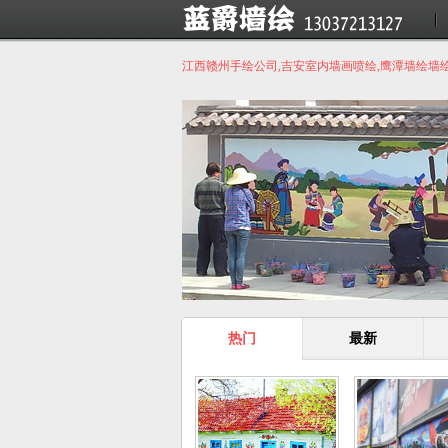
江西赣州手绘公司,吉安室内墙画喷绘,鹰潭墙绘墙
热门
最新