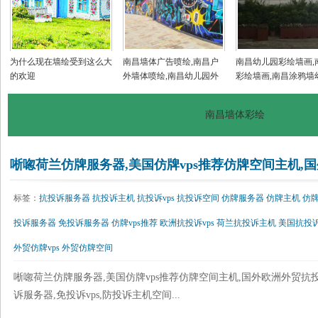
为什么现在墙绘受到这么大
南昌墙体广告喷绘,南昌户
南昌幼儿园彩绘墙画,
的欢迎
外墙体喷绘,南昌幼儿园外
彩绘墙画,南昌涂鸦墙
墙绘画,南昌美丽乡村墙画
园,南昌户外墙体喷绘
手绘
南昌墙体彩绘
唽唿荷兰仿牌服务器,美国仿牌vps推荐仿牌空间主机,国
标签：
抗投诉服务器
抗投诉主机
抗投诉vps
抗投诉空间
仿牌服务器
仿牌主机
仿牌
投诉服务器
免投诉服务器
仿牌vps推荐
欧洲抗投诉vps
荷兰抗投诉主机
美国抗投
外贸仿牌vps
外贸仿牌空间
唽唿荷兰仿牌服务器,美国仿牌vps推荐仿牌空间主机,国外欧洲外贸抗
诉服务器,免投诉vps,防投诉主机空间...