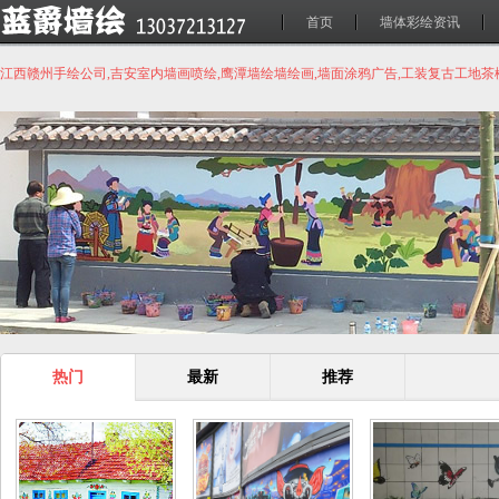
首页
墙体彩绘资讯
江西赣州手绘公司,吉安室内墙画喷绘,鹰潭墙绘墙绘画,墙面涂鸦广告,工装复古工地
热门
最新
推荐